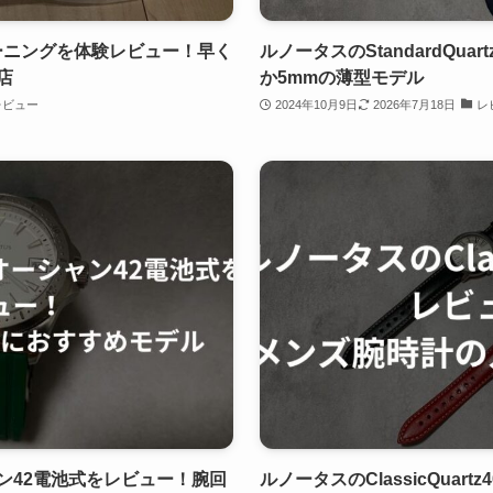
クリーニングを体験レビュー！早く
ルノータスのStandardQua
店
か5mmの薄型モデル
レビュー
2024年10月9日
2026年7月18日
レ
ン42電池式をレビュー！腕回
ルノータスのClassicQua