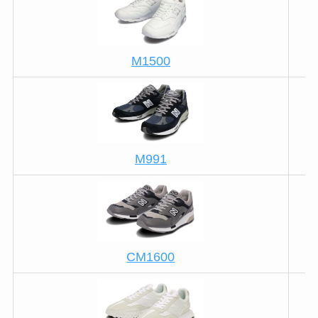
M1500
M991
CM1600