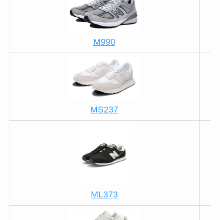
M990
MS237
ML373