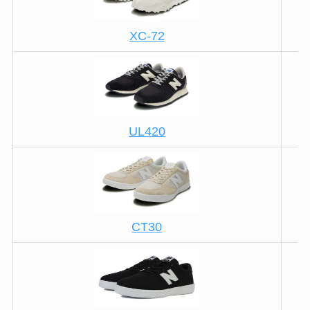
XC-72
UL420
CT30